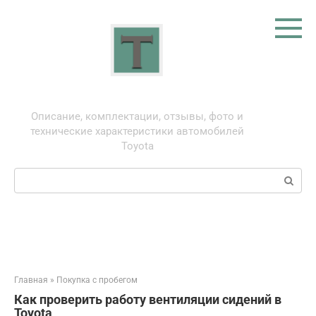
Перейти
к
контенту
Тойота: про автомобили
Описание, комплектации, отзывы, фото и
технические характеристики автомобилей
Toyota
Поиск:
Главная
»
Покупка с пробегом
Как проверить работу вентиляции сидений в
Toyota