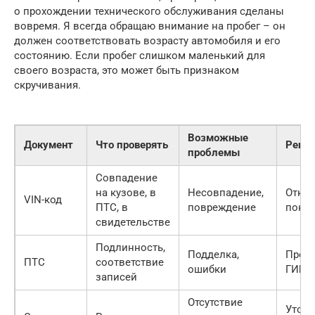
о прохождении технического обслуживания сделаны
вовремя. Я всегда обращаю внимание на пробег – он
должен соответствовать возрасту автомобиля и его
состоянию. Если пробег слишком маленький для
своего возраста, это может быть признаком
скручивания.
Возможные
Документ
Что проверять
Реше
проблемы
Совпадение
на кузове, в
Несовпадение,
Отказ
VIN-код
ПТС, в
повреждение
поку
свидетельстве
Подлинность,
Подделка,
Прове
ПТС
соответствие
ошибки
ГИБД
записей
Отсутствие
Уточн