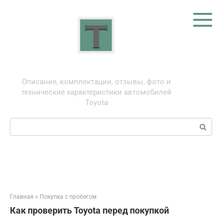
Перейти
к
контенту
Тойота: про автомобили
Описание, комплектации, отзывы, фото и
технические характеристики автомобилей
Toyota
Поиск:
Главная
»
Покупка с пробегом
Как проверить Toyota перед покупкой