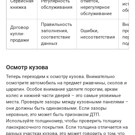
Сервисная
Регулярность
отметок,
исто
книжка
обслуживания
нерегулярное
обсл
обслуживание
Правильность
Вним
Договор
заполнения,
Ошибки,
прове
купли-
соответствие
несоответствия
перед
продажи
данных
подп
Осмотр кузова
Теперь переходим к осмотру кузова. Внимательно
осмотрите автомобиль на предмет ржавчины, сколов и
царапин. Особое внимание уделите порогам, аркам
колес и нижней части дверей – это самые уязвимые
места. Проверьте зазоры между кузовными панелями –
они должны быть одинаковыми. Если зазоры
неровные, это может быть признаком ДТП.
Используйте толщиномер, чтобы проверить толщину
лакокрасочного покрытия. Если толщина отличается на
разных участках кузова, это может говорить о том, что