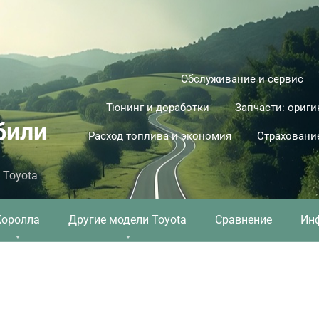
Обслуживание и сервис
Тюнинг и доработки
Запчасти: ориги
били
Расход топлива и экономия
Страховани
 Toyota
Королла
Другие модели Toyota
Сравнение
Ин