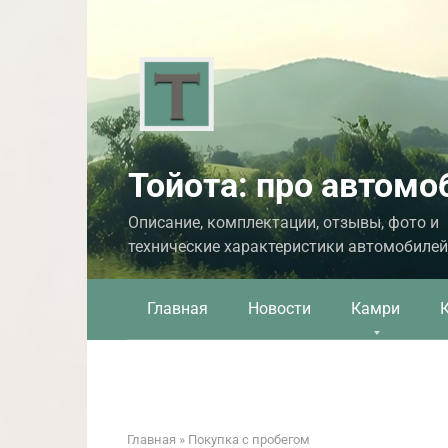
Перейти
к
контенту
Тойота: про автомо
Описание, комплектации, отзывы, фото и
технические характеристики автомобилей
Главная
Новости
Камри
Главная
»
Покупка с пробегом