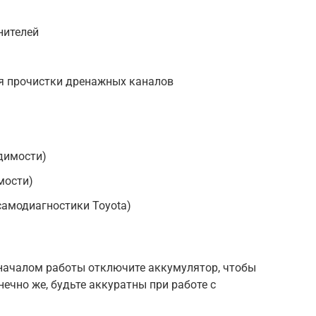
нителей
ля прочистки дренажных каналов
димости)
мости)
самодиагностики Toyota)
 началом работы отключите аккумулятор, чтобы
ечно же, будьте аккуратны при работе с