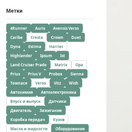
Метки
4Runner
Auris
Avensis Verso
Caribe
Cresta
Crown
Duet
Dyna
Estima
Harrier
Highlander
Ipsum
Ist
Land Cruiser Prado
Matrix
Opa
Prius
Prius V
Probox
Sienna
Townace
Verso
Vitz
Wish
Автохимия
Автоэлектроника
Впуск и выпуск
Датчики
Двигатель
Зажигание
Коробка передач
Кузов
Масла и жидкости
Оборудование