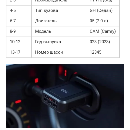
2-3
Производитель
TY (Toyota)
4-5
Тип кузова
GH (Седан)
6-7
Двигатель
05 (2.0 л)
8-9
Модель
CAM (Camry)
10-12
Год выпуска
023 (2023)
13-17
Номер шасси
12345