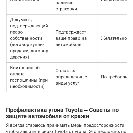
наличие
страховки
Документ,
подтверждающий
право
Подтверждает
собственности
ваше право на
Желательно
(договор купли-
автомобиль
продажи, договор
дарения)
Квитанция об
Оплата за
оплате
определенные
По требовани
госпошлины (при
виды услуг
необходимости)
Профилактика угона Toyota ‒ Советы по
защите автомобиля от кражи
Я всегда стараюсь принимать меры предосторожности,
чтобы защитить свою Toyota от угона. Это несложно, но