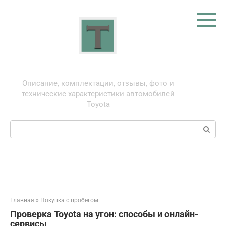
Перейти
к
контенту
Тойота: про автомобили
Описание, комплектации, отзывы, фото и
технические характеристики автомобилей
Toyota
Поиск:
Главная
»
Покупка с пробегом
Проверка Toyota на угон: способы и онлайн-
сервисы