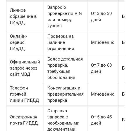
Запрос о
Личное
проверке по VIN
От 3 до 30
обращение в
Бес
или номеру
дней
ГИБДД
кузова
Онлайн-
Проверка на
сервис
наличие
Мгновенно
Бес
ГИБДД
ограничений
Более детальная
Официальный
проверка,
От 7 до 60
запрос через
Бес
требующая
дней
сайт МВД
обоснования
Телефон
Консультация и
горячей
предварительная
Мгновенно
Бес
линии ГИБДД
проверка
Отправка
Электронная
запроса с
От 5 до 45
Бес
почта ГИБДД
необходимыми
дней
документами