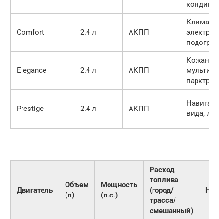
кондици
Климат-к
Comfort
2.4 л
АКПП
электрос
подогрев
Кожаный
Elegance
2.4 л
АКПП
мультиме
парктрон
Навигаци
Prestige
2.4 л
АКПП
вида, лю
Расход
топлива
Объем
Мощность
Двигатель
(город/
Над
(л)
(л.с.)
трасса/
смешанный)