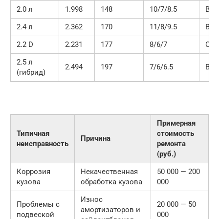
2.0 л
1.998
148
10/7/8.5
Выс
2.4 л
2.362
170
11/8/9.5
Выс
2.2 D
2.231
177
8/6/7
Сре
2.5 л
2.494
197
7/6/6.5
Выс
(гибрид)
Примерная
Типичная
стоимость
Причина
неисправность
ремонта
(руб.)
Коррозия
Некачественная
50 000 — 200
кузова
обработка кузова
000
Износ
Проблемы с
20 000 — 50
амортизаторов и
подвеской
000