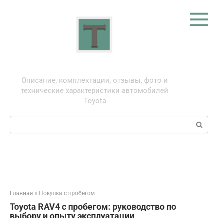
Перейти
к
контенту
Тойота: про автомобили
Описание, комплектации, отзывы, фото и
технические характеристики автомобилей
Toyota
Поиск:
Главная
»
Покупка с пробегом
Toyota RAV4 с пробегом: руководство по
выбору и опыту эксплуатации