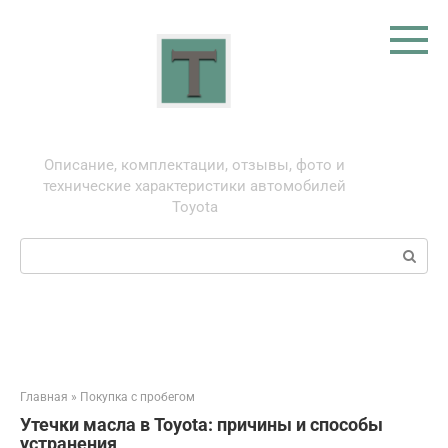
Перейти
к
контенту
Тойота: про автомобили
Описание, комплектации, отзывы, фото и
технические характеристики автомобилей
Toyota
Поиск:
Главная
»
Покупка с пробегом
Утечки масла в Toyota: причины и способы
устранения