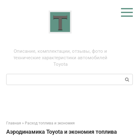
Перейти
к
контенту
Тойота: про автомобили
Описание, комплектации, отзывы, фото и
технические характеристики автомобилей
Toyota
Поиск:
Главная
»
Расход топлива и экономия
Аэродинамика Toyota и экономия топлива