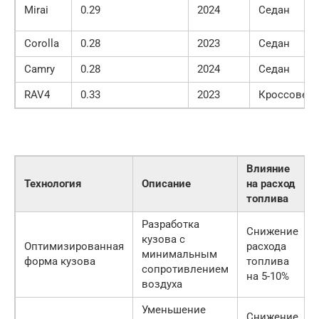
Mirai
0.29
2024
Седан
Corolla
0.28
2023
Седан
Camry
0.28
2024
Седан
RAV4
0.33
2023
Кроссовер
Влияние
Технология
Описание
на расход
топлива
Разработка
Снижение
кузова с
Оптимизированная
расхода
минимальным
форма кузова
топлива
сопротивлением
на 5-10%
воздуха
Уменьшение
Снижение