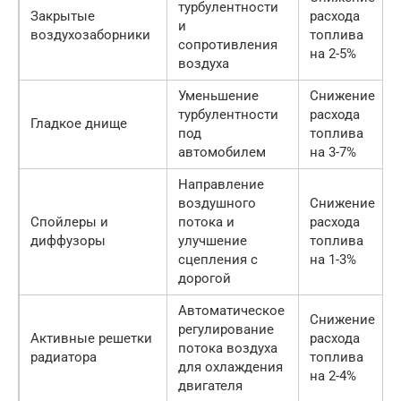
турбулентности
Закрытые
расхода
и
воздухозаборники
топлива
сопротивления
на 2-5%
воздуха
Уменьшение
Снижение
турбулентности
расхода
Гладкое днище
под
топлива
автомобилем
на 3-7%
Направление
воздушного
Снижение
Спойлеры и
потока и
расхода
диффузоры
улучшение
топлива
сцепления с
на 1-3%
дорогой
Автоматическое
Снижение
регулирование
Активные решетки
расхода
потока воздуха
радиатора
топлива
для охлаждения
на 2-4%
двигателя