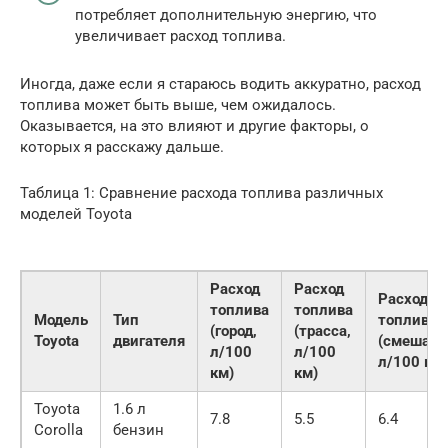
потребляет дополнительную энергию, что
увеличивает расход топлива.
Иногда, даже если я стараюсь водить аккуратно, расход
топлива может быть выше, чем ожидалось.
Оказывается, на это влияют и другие факторы, о
которых я расскажу дальше.
Таблица 1: Сравнение расхода топлива различных
моделей Toyota
Расход
Расход
Расход
топлива
топлива
Модель
Тип
топлива
(город,
(трасса,
Toyota
двигателя
(смешанн
л/100
л/100
л/100 км)
км)
км)
Toyota
1.6 л
7.8
5.5
6.4
Corolla
бензин