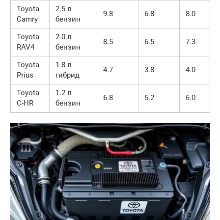
Toyota
2.5 л
9.8
6.8
8.0
Camry
бензин
Toyota
2.0 л
8.5
6.5
7.3
RAV4
бензин
Toyota
1.8 л
4.7
3.8
4.0
Prius
гибрид
Toyota
1.2 л
6.8
5.2
6.0
C-HR
бензин