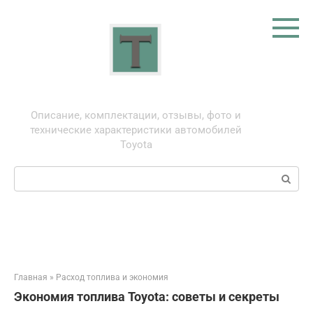
Перейти
к
контенту
Тойота: про автомобили
Описание, комплектации, отзывы, фото и
технические характеристики автомобилей
Toyota
Поиск:
Главная
»
Расход топлива и экономия
Экономия топлива Toyota: советы и секреты