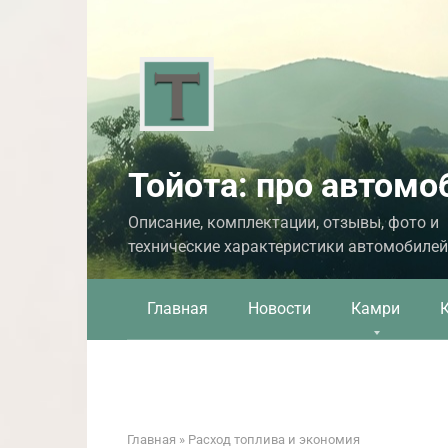
Перейти
к
контенту
Тойота: про автомо
Описание, комплектации, отзывы, фото и
технические характеристики автомобилей
Главная
Новости
Камри
Главная
»
Расход топлива и экономия