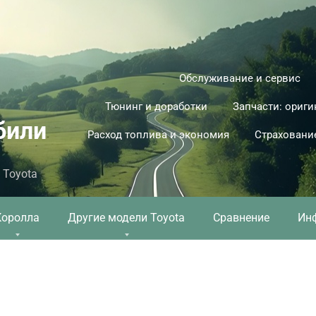
Обслуживание и сервис
Тюнинг и доработки
Запчасти: ориги
били
Расход топлива и экономия
Страховани
 Toyota
Королла
Другие модели Toyota
Сравнение
Ин