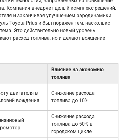
аботки технологий, направленных на повышение
а. Компания внедряет целый комплекс решений,
ателя и заканчивая улучшением аэродинамики
уль Toyota Prius и был поражен тем, насколько
стема. Это действительно новый уровень
жают расход топлива, но и делают вождение
Влияние на экономию
топлива
оту двигателя в
Снижение расхода
словий вождения.
топлива до 10%
Снижение расхода
бензиновый
топлива до 50% в
тромотор.
городском цикле