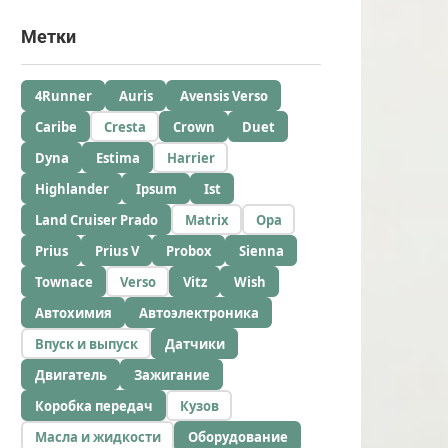
Метки
4Runner
Auris
Avensis Verso
Caribe
Cresta
Crown
Duet
Dyna
Estima
Harrier
Highlander
Ipsum
Ist
Land Cruiser Prado
Matrix
Opa
Prius
Prius V
Probox
Sienna
Townace
Verso
Vitz
Wish
Автохимия
Автоэлектроника
Впуск и выпуск
Датчики
Двигатель
Зажигание
Коробка передач
Кузов
Масла и жидкости
Оборудование