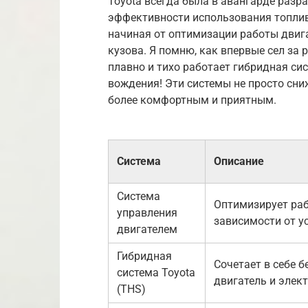
Toyota всегда была в авангарде разр
эффективности использования топлив
начиная от оптимизации работы двиг
кузова. Я помню, как впервые сел за р
плавно и тихо работает гибридная си
вождения! Эти системы не просто сни
более комфортным и приятным.
Система
Описание
Система
Оптимизирует раб
управления
зависимости от у
двигателем
Гибридная
Сочетает в себе 
система Toyota
двигатель и элек
(THS)