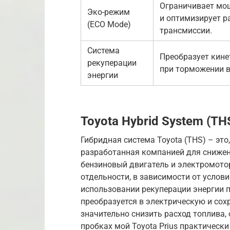
Ограничивает мо
Эко-режим
и оптимизирует р
(ECO Mode)
трансмиссии.
Система
Преобразует кин
рекуперации
при торможении в
энергии
Toyota Hybrid System (TH
Гибридная система Toyota (THS) – это
разработанная компанией для снижени
бензиновый двигатель и электромото
отдельности, в зависимости от услов
использовании рекуперации энергии п
преобразуется в электрическую и сох
значительно снизить расход топлива, 
пробках мой Toyota Prius практически