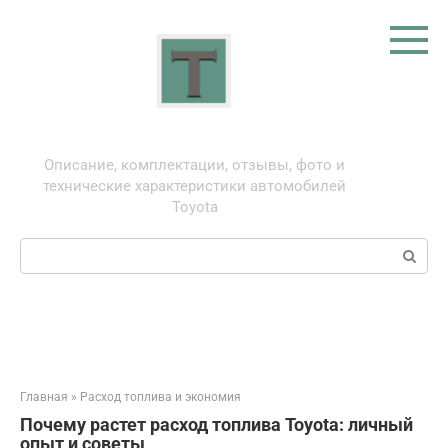
Перейти
к
контенту
Тойота: про автомобили
Описание, комплектации, отзывы, фото и
технические характеристики автомобилей
Toyota
Поиск:
Главная
»
Расход топлива и экономия
Почему растет расход топлива Toyota: личный
опыт и советы