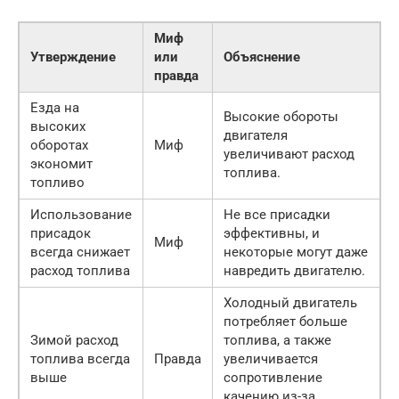
Миф
Утверждение
или
Объяснение
правда
Езда на
Высокие обороты
высоких
двигателя
оборотах
Миф
увеличивают расход
экономит
топлива.
топливо
Использование
Не все присадки
присадок
эффективны, и
Миф
всегда снижает
некоторые могут даже
расход топлива
навредить двигателю.
Холодный двигатель
потребляет больше
Зимой расход
топлива, а также
топлива всегда
Правда
увеличивается
выше
сопротивление
качению из-за