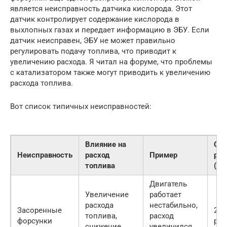
является неисправность датчика кислорода. Этот
датчик контролирует содержание кислорода в
выхлопных газах и передает информацию в ЭБУ. Если
датчик неисправен, ЭБУ не может правильно
регулировать подачу топлива, что приводит к
увеличению расхода. Я читал на форуме, что проблемы
с катализатором также могут приводить к увеличению
расхода топлива.
Вот список типичных неисправностей:
Влияние на
Сто
Неисправность
расход
Пример
рем
топлива
(пр
Двигатель
Увеличение
работает
расхода
нестабильно,
Засоренные
200
топлива,
расход
форсунки
руб
снижение
увеличился