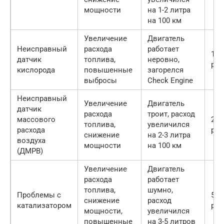
мощности
на 1-2 литра
на 100 км
Увеличение
Двигатель
Неисправный
расхода
работает
150
датчик
топлива,
неровно,
руб
кислорода
повышенные
загорелся
выбросы
Check Engine
Неисправный
Увеличение
Двигатель
датчик
расхода
троит, расход
массового
200
топлива,
увеличился
расхода
руб
снижение
на 2-3 литра
воздуха
мощности
на 100 км
(ДМРВ)
Увеличение
Двигатель
расхода
работает
топлива,
шумно,
Проблемы с
500
снижение
расход
катализатором
руб
мощности,
увеличился
повышенные
на 3-5 литров