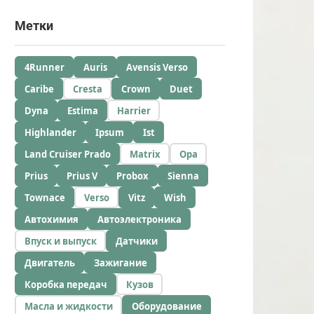
Метки
4Runner
Auris
Avensis Verso
Caribe
Cresta
Crown
Duet
Dyna
Estima
Harrier
Highlander
Ipsum
Ist
Land Cruiser Prado
Matrix
Opa
Prius
Prius V
Probox
Sienna
Townace
Verso
Vitz
Wish
Автохимия
Автоэлектроника
Впуск и выпуск
Датчики
Двигатель
Зажигание
Коробка передач
Кузов
Масла и жидкости
Оборудование