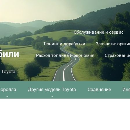
Обслуживание и сервис
Тюнинг и доработки
Запчасти: ориги
били
Расход топлива и экономия
Страховани
 Toyota
Королла
Другие модели Toyota
Сравнение
Ин