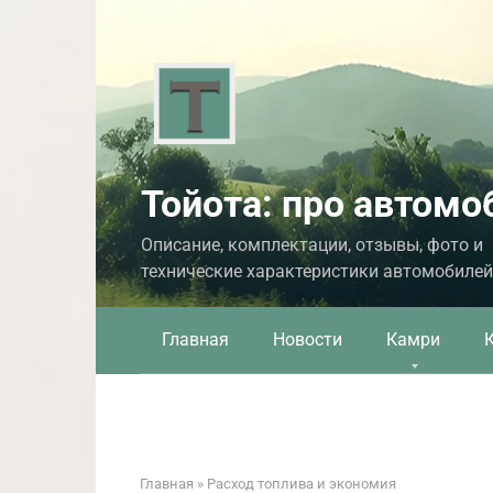
Перейти
к
контенту
Тойота: про автомо
Описание, комплектации, отзывы, фото и
технические характеристики автомобилей
Главная
Новости
Камри
Главная
»
Расход топлива и экономия