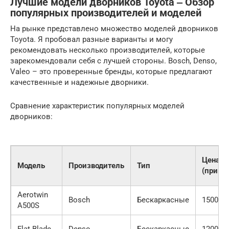
Лучшие модели дворников Toyota ‒ Обзор
популярных производителей и моделей
На рынке представлено множество моделей дворников
Toyota. Я пробовал разные варианты и могу
рекомендовать несколько производителей, которые
зарекомендовали себя с лучшей стороны. Bosch, Denso,
Valeo – это проверенные бренды, которые предлагают
качественные и надежные дворники.
Сравнение характеристик популярных моделей
дворников:
Цена
Модель
Производитель
Тип
(приме
Aerotwin
Bosch
Бескаркасные
1500 ру
A500S
Flat Blade
Denso
Бескаркасные
1200 ру