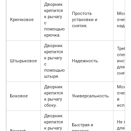
Дворник
крепится
Простота
Может
к рычагу
Крючковое
установки и
очень
с
снятия.
надеж
помощью
крючка.
Дворник
Требуе
крепится
специ
к рычагу
Штырьковое
Надежность.
инстр
с
для ус
помощью
снятия
штыря.
Дворник
Может
крепится
очень
Боковое
Универсальность.
к рычагу
в
сбоку.
испол
Дворник
крепится
Не по
Быстрая и
к рычагу
для вс
Bayonet
простая