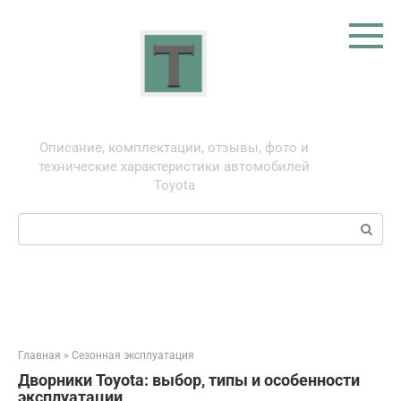
Перейти
к
контенту
Тойота: про автомобили
Описание, комплектации, отзывы, фото и
технические характеристики автомобилей
Toyota
Поиск:
Главная
»
Сезонная эксплуатация
Дворники Toyota: выбор, типы и особенности
эксплуатации