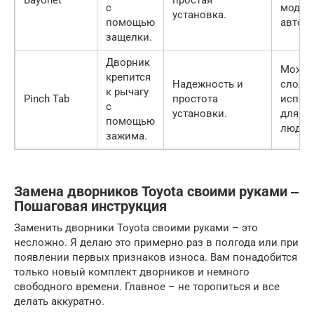
с
модел
установка.
помощью
автом
защелки.
Дворник
Может
крепится
Надежность и
сложн
к рычагу
Pinch Tab
простота
испол
с
установки.
для н
помощью
людей
зажима.
Замена дворников Toyota своими руками ‒
Пошаговая инструкция
Заменить дворники Toyota своими руками – это
несложно. Я делаю это примерно раз в полгода или при
появлении первых признаков износа. Вам понадобится
только новый комплект дворников и немного
свободного времени. Главное – не торопиться и все
делать аккуратно.