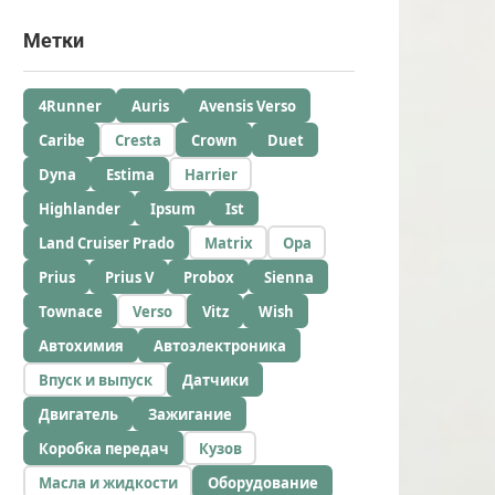
Метки
4Runner
Auris
Avensis Verso
Caribe
Cresta
Crown
Duet
Dyna
Estima
Harrier
Highlander
Ipsum
Ist
Land Cruiser Prado
Matrix
Opa
Prius
Prius V
Probox
Sienna
Townace
Verso
Vitz
Wish
Автохимия
Автоэлектроника
Впуск и выпуск
Датчики
Двигатель
Зажигание
Коробка передач
Кузов
Масла и жидкости
Оборудование