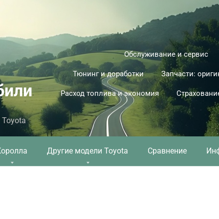
Обслуживание и сервис
Тюнинг и доработки
Запчасти: ориги
били
Расход топлива и экономия
Страховани
 Toyota
Королла
Другие модели Toyota
Сравнение
Ин