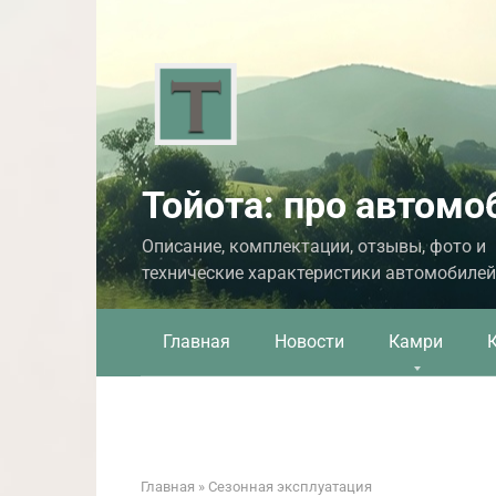
Перейти
к
контенту
Тойота: про автомо
Описание, комплектации, отзывы, фото и
технические характеристики автомобилей
Главная
Новости
Камри
Главная
»
Сезонная эксплуатация