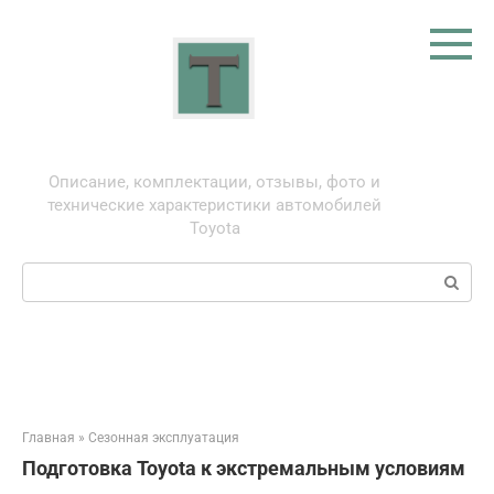
Перейти
к
контенту
Тойота: про автомобили
Описание, комплектации, отзывы, фото и
технические характеристики автомобилей
Toyota
Поиск:
Главная
»
Сезонная эксплуатация
Подготовка Toyota к экстремальным условиям