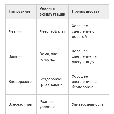
Условия
Тип резины
Преимущества
Н
эксплуатации
П
Хорошее
с
Летняя
Лето, асфальт
сцепление с
бе
дорогой
сн
П
Хорошее
Зима, снег,
с
Зимняя
сцепление на
гололед
ас
снегу и льду
те
П
Хорошее
Бездорожье,
с
Внедорожная
сцепление на
грязь, камни
ас
бездорожье
в
К
Разные
Всесезонная
Универсальность
к
условия
с