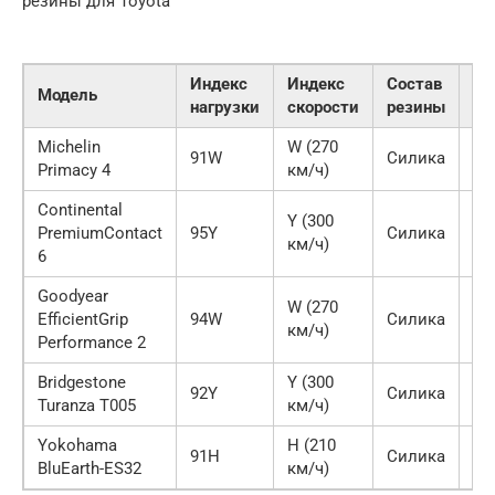
резины для Toyota
Индекс
Индекс
Состав
Модель
Пр
нагрузки
скорости
резины
Michelin
W (270
91W
Силика
Ас
Primacy 4
км/ч)
Continental
Y (300
PremiumContact
95Y
Силика
Ас
км/ч)
6
Goodyear
W (270
EfficientGrip
94W
Силика
На
км/ч)
Performance 2
Bridgestone
Y (300
92Y
Силика
Си
Turanza T005
км/ч)
Yokohama
H (210
91H
Силика
Ас
BluEarth-ES32
км/ч)