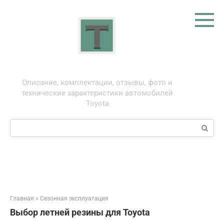
Перейти
к
контенту
Тойота: про автомобили
Описание, комплектации, отзывы, фото и
технические характеристики автомобилей
Toyota
Поиск:
Главная
»
Сезонная эксплуатация
Выбор летней резины для Toyota