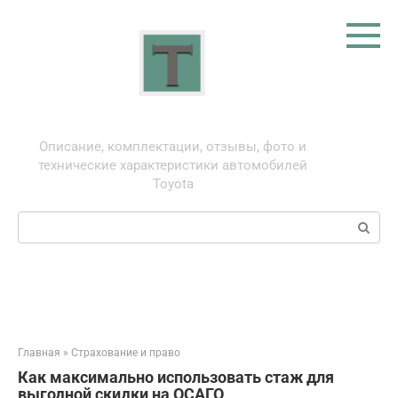
Перейти
к
контенту
Тойота: про автомобили
Описание, комплектации, отзывы, фото и
технические характеристики автомобилей
Toyota
Поиск:
Главная
»
Страхование и право
Как максимально использовать стаж для
выгодной скидки на ОСАГО