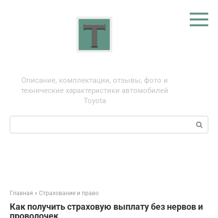
Перейти
к
контенту
Тойота: про автомобили
Описание, комплектации, отзывы, фото и
технические характеристики автомобилей
Toyota
Поиск:
Главная
»
Страхование и право
Как получить страховую выплату без нервов и
проволочек