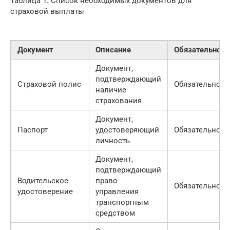
Таблица 1: Список необходимых документов для
страховой выплаты
Документ
Описание
Обязательност
Документ,
подтверждающий
Страховой полис
Обязательно
наличие
страхования
Документ,
Паспорт
удостоверяющий
Обязательно
личность
Документ,
подтверждающий
Водительское
право
Обязательно
удостоверение
управления
транспортным
средством