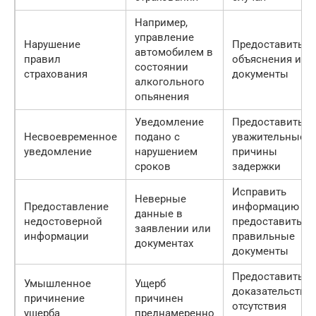
Например,
управление
Нарушение
Предоставить
автомобилем в
правил
объяснения и
состоянии
страхования
документы
алкогольного
опьянения
Уведомление
Предоставить
Несвоевременное
подано с
уважительные
уведомление
нарушением
причины
сроков
задержки
Исправить
Неверные
Предоставление
информацию и
данные в
недостоверной
предоставить
заявлении или
информации
правильные
документах
документы
Предоставить
Умышленное
Ущерб
доказательства
причинение
причинен
отсутствия
ущерба
преднамеренно