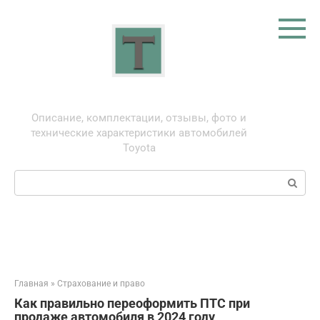
Перейти
к
контенту
Тойота: про автомобили
Описание, комплектации, отзывы, фото и
технические характеристики автомобилей
Toyota
Поиск:
Главная
»
Страхование и право
Как правильно переоформить ПТС при
продаже автомобиля в 2024 году