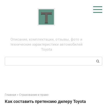
Перейти
к
контенту
Тойота: про автомобили
Описание, комплектации, отзывы, фото и
технические характеристики автомобилей
Toyota
Поиск:
Главная
»
Страхование и право
Как составить претензию дилеру Toyota