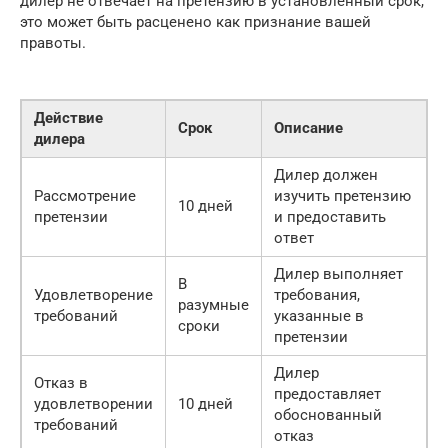
дилер не отвечает на претензию в установленный срок,
это может быть расценено как признание вашей
правоты.
Действие
Срок
Описание
дилера
Дилер должен
Рассмотрение
изучить претензию
10 дней
претензии
и предоставить
ответ
Дилер выполняет
В
Удовлетворение
требования,
разумные
требований
указанные в
сроки
претензии
Дилер
Отказ в
предоставляет
удовлетворении
10 дней
обоснованный
требований
отказ