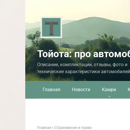
Перейти
к
контенту
Тойота: про автомо
Описание, комплектации, отзывы, фото и
технические характеристики автомобилей
Главная
Новости
Камри
Главная
»
Страхование и право