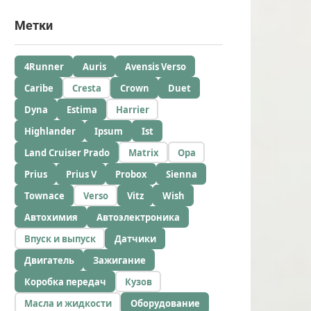
Метки
4Runner
Auris
Avensis Verso
Caribe
Cresta
Crown
Duet
Dyna
Estima
Harrier
Highlander
Ipsum
Ist
Land Cruiser Prado
Matrix
Opa
Prius
Prius V
Probox
Sienna
Townace
Verso
Vitz
Wish
Автохимия
Автоэлектроника
Впуск и выпуск
Датчики
Двигатель
Зажигание
Коробка передач
Кузов
Масла и жидкости
Оборудование