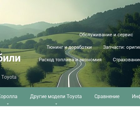
Обслуживание и сервис
Тюнинг и доработки
Запчасти: ориги
били
Расход топлива и экономия
Страховани
 Toyota
Королла
Другие модели Toyota
Сравнение
Ин