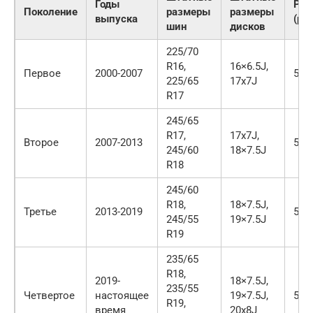
Годы
PC
Поколение
размеры
размеры
выпуска
(ра
шин
дисков
225/70
R16,
16×6.5J,
Первое
2000-2007
5×1
225/65
17x7J
R17
245/65
R17,
17x7J,
Второе
2007-2013
5×1
245/60
18×7.5J
R18
245/60
R18,
18×7.5J,
Третье
2013-2019
5×1
245/55
19×7.5J
R19
235/65
R18,
2019-
18×7.5J,
235/55
Четвертое
настоящее
19×7.5J,
5×1
R19,
время
20x8J