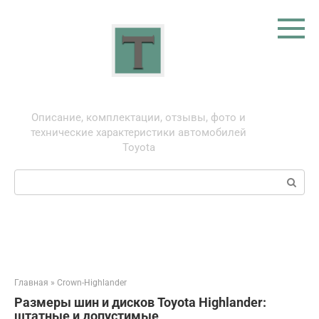
Перейти
к
контенту
Тойота: про автомобили
Описание, комплектации, отзывы, фото и
технические характеристики автомобилей
Toyota
Поиск:
Главная
»
Crown-Highlander
Размеры шин и дисков Toyota Highlander:
штатные и допустимые