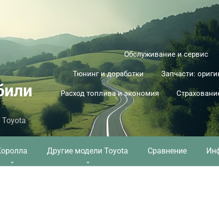
Обслуживание и сервис
Тюнинг и доработки
Запчасти: ориги
били
Расход топлива и экономия
Страховани
 Toyota
Королла
Другие модели Toyota
Сравнение
Ин