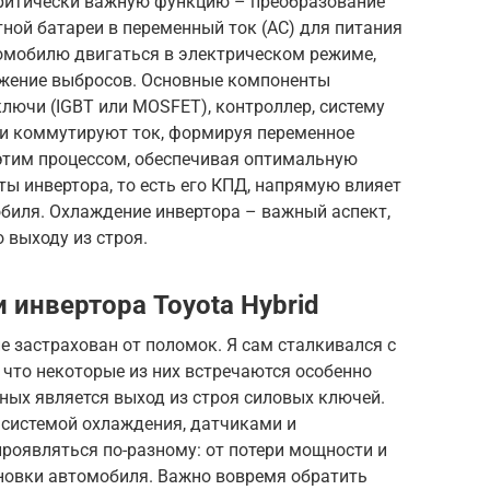
 критически важную функцию – преобразование
тной батареи в переменный ток (AC) для питания
томобилю двигаться в электрическом режиме,
ижение выбросов. Основные компоненты
лючи (IGBT или MOSFET), контроллер, систему
и коммутируют ток, формируя переменное
 этим процессом, обеспечивая оптимальную
ы инвертора, то есть его КПД, напрямую влияет
биля. Охлаждение инвертора – важный аспект,
о выходу из строя.
 инвертора Toyota Hybrid
не застрахован от поломок. Я сам сталкивался с
 что некоторые из них встречаются особенно
ных является выход из строя силовых ключей.
 системой охлаждения, датчиками и
роявляться по-разному: от потери мощности и
новки автомобиля. Важно вовремя обратить