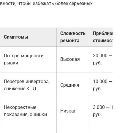
вности, чтобы избежать более серьезных
Сложность
Приблизительная
Симптомы
ремонта
стоимость
Потеря мощности,
30 000 — 80 000
Высокая
рывки
руб.
Перегрев инвертора,
10 000 — 30 000
Средняя
снижение КПД
руб.
Некорректные
3 000 — 10 000
Низкая
показания, ошибки
руб.