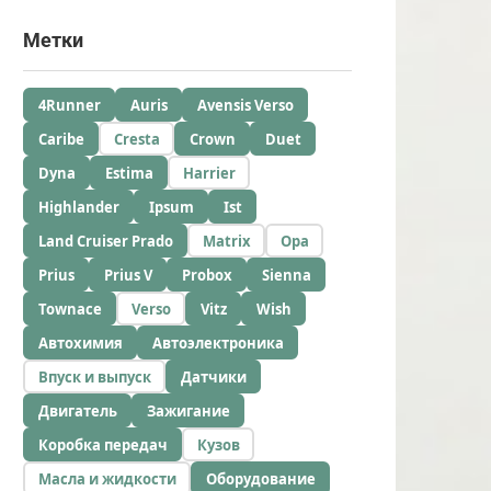
Метки
4Runner
Auris
Avensis Verso
Caribe
Cresta
Crown
Duet
Dyna
Estima
Harrier
Highlander
Ipsum
Ist
Land Cruiser Prado
Matrix
Opa
Prius
Prius V
Probox
Sienna
Townace
Verso
Vitz
Wish
Автохимия
Автоэлектроника
Впуск и выпуск
Датчики
Двигатель
Зажигание
Коробка передач
Кузов
Масла и жидкости
Оборудование