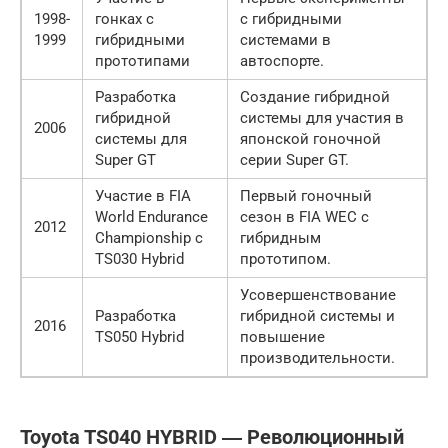
1998-
гонках с
с гибридными
1999
гибридными
системами в
прототипами
автоспорте.
Разработка
Создание гибридной
гибридной
системы для участия в
2006
системы для
японской гоночной
Super GT
серии Super GT.
Участие в FIA
Первый гоночный
World Endurance
сезон в FIA WEC с
2012
Championship с
гибридным
TS030 Hybrid
прототипом.
Усовершенствование
Разработка
гибридной системы и
2016
TS050 Hybrid
повышение
производительности.
Toyota TS040 HYBRID ― Революционный