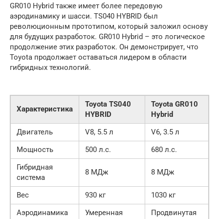
GR010 Hybrid также имеет более передовую
аэродинамику и шасси. TS040 HYBRID был
революционным прототипом, который заложил основу
для будущих разработок. GR010 Hybrid – это логическое
продолжение этих разработок. Он демонстрирует, что
Toyota продолжает оставаться лидером в области
гибридных технологий.
Toyota TS040
Toyota GR010
Характеристика
HYBRID
Hybrid
Двигатель
V8, 5.5 л
V6, 3.5 л
Мощность
500 л.с.
680 л.с.
Гибридная
8 МДж
8 МДж
система
Вес
930 кг
1030 кг
Аэродинамика
Умеренная
Продвинутая