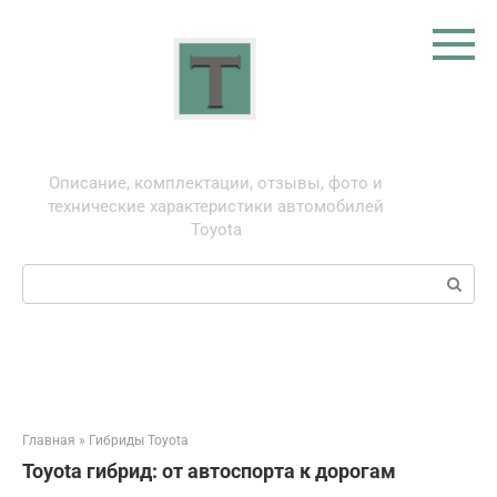
Перейти
к
контенту
Тойота: про автомобили
Описание, комплектации, отзывы, фото и
технические характеристики автомобилей
Toyota
Поиск:
Главная
»
Гибриды Toyota
Toyota гибрид: от автоспорта к дорогам