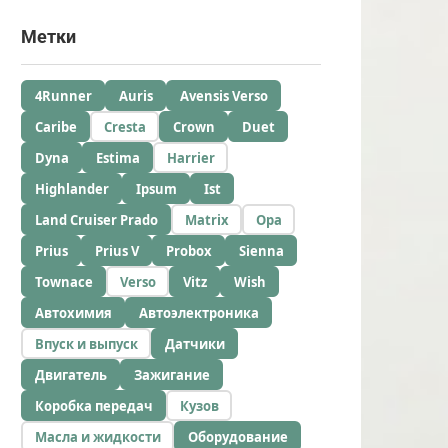
Метки
4Runner
Auris
Avensis Verso
Caribe
Cresta
Crown
Duet
Dyna
Estima
Harrier
Highlander
Ipsum
Ist
Land Cruiser Prado
Matrix
Opa
Prius
Prius V
Probox
Sienna
Townace
Verso
Vitz
Wish
Автохимия
Автоэлектроника
Впуск и выпуск
Датчики
Двигатель
Зажигание
Коробка передач
Кузов
Масла и жидкости
Оборудование