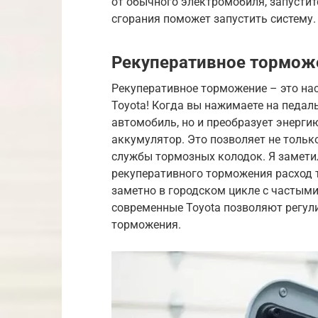
от обычного электромобиля, запуститс
сгорания поможет запустить систему.
Рекуперативное тормож
Рекуперативное торможение – это на
Toyota! Когда вы нажимаете на педал
автомобиль, но и преобразует энерг
аккумулятор. Это позволяет не тольк
службы тормозных колодок. Я замети
рекуперативного торможения расход т
заметно в городском цикле с частыми
современные Toyota позволяют регул
торможения.