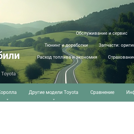
Обслуживание и сервис
Тюнинг и доработки
Запчасти: ориги
били
Расход топлива и экономия
Страховани
 Toyota
Королла
Другие модели Toyota
Сравнение
Ин