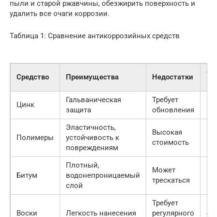
пыли и старой ржавчины, обезжирить поверхность и
удалить все очаги коррозии.
Таблица 1: Сравнение антикоррозийных средств
Ст
Средство
Преимущества
Недостатки
(о
Гальваническая
Требует
Цинк
500
защита
обновления
Эластичность,
Высокая
Полимеры
устойчивость к
150
стоимость
повреждениям
Плотный,
Может
Битум
водонепроницаемый
300
трескаться
слой
Требует
Воски
Легкость нанесения
регулярного
400