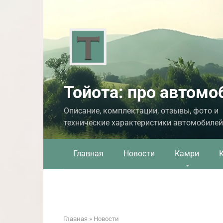
Перейти
к
контенту
Тойота: про автомо
Описание, комплектации, отзывы, фото и
технические характеристики автомобилей
Главная
Новости
Камри
Главная
»
Новости