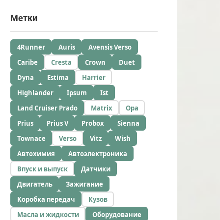
Метки
4Runner
Auris
Avensis Verso
Caribe
Cresta
Crown
Duet
Dyna
Estima
Harrier
Highlander
Ipsum
Ist
Land Cruiser Prado
Matrix
Opa
Prius
Prius V
Probox
Sienna
Townace
Verso
Vitz
Wish
Автохимия
Автоэлектроника
Впуск и выпуск
Датчики
Двигатель
Зажигание
Коробка передач
Кузов
Масла и жидкости
Оборудование