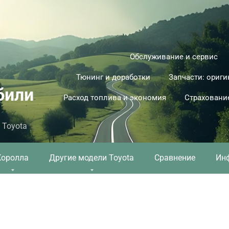
Обслуживание и сервис
Тюнинг и доработки
Запчасти: ориги
били
Расход топлива и экономия
Страховани
 Toyota
Королла
Другие модели Toyota
Сравнение
Ин