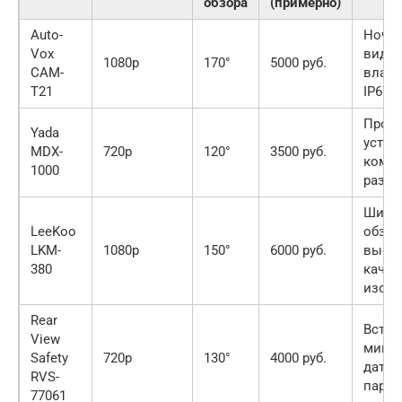
обзора
(примерно)
Auto-
Ночн
Vox
виден
1080p
170°
5000 руб.
CAM-
влаго
T21
IP67
Прост
Yada
устан
MDX-
720p
120°
3500 руб.
комп
1000
разме
Широк
LeeKoo
обзор
LKM-
1080p
150°
6000 руб.
высо
380
качес
изоб
Rear
Встр
View
микро
Safety
720p
130°
4000 руб.
датчи
RVS-
парко
77061