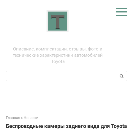
Перейти
к
контенту
Тойота: про автомобили
Описание, комплектации, отзывы, фото и
технические характеристики автомобилей
Toyota
Поиск:
Главная
»
Новости
Беспроводные камеры заднего вида для Toyota