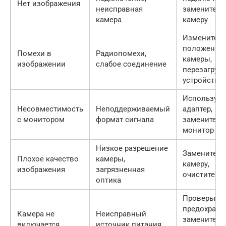
Нет изображения
неисправная
замените
камера
камеру
Измените
положение
Помехи в
Радиопомехи,
камеры,
изображении
слабое соединение
перезагрузи
устройства
Используйт
Несовместимость
Неподдерживаемый
адаптер,
с монитором
формат сигнала
замените
монитор
Низкое разрешение
Замените
Плохое качество
камеры,
камеру,
изображения
загрязненная
очистите оп
оптика
Проверьте
предохрани
Камера не
Неисправный
замените
включается
источник питания