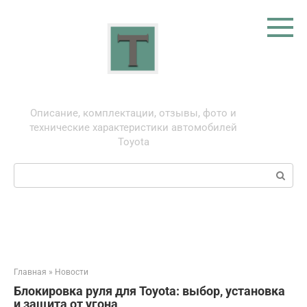
Перейти
к
контенту
Тойота: про автомобили
Описание, комплектации, отзывы, фото и
технические характеристики автомобилей
Toyota
Поиск:
Главная
»
Новости
Блокировка руля для Toyota: выбор, установка
и защита от угона