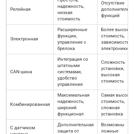
Простота,
Отсутствие
надежность,
Релейная
дополнительн
низкая
функций
стоимость
Расширенные
Более высокая
функции,
стоимость,
Электронная
управление с
зависимость о
брелока
электроники
Интеграция со
Сложность
штатными
установки,
CAN-шина
системами,
высокая
удобство
стоимость
управления
Максимальная
Самая высока
надежность,
стоимость,
Комбинированная
широкий
сложная
функционал
установка
Дополнительная
Возможны
С датчиком
защита от
ложные