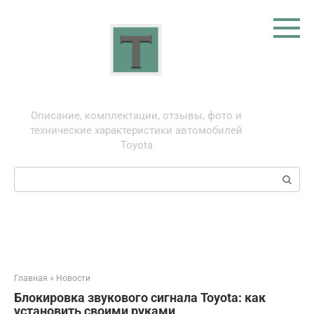
Перейти
к
контенту
Тойота: про автомобили
Описание, комплектации, отзывы, фото и
технические характеристики автомобилей
Toyota
Поиск:
Главная
»
Новости
Блокировка звукового сигнала Toyota: как
установить своими руками