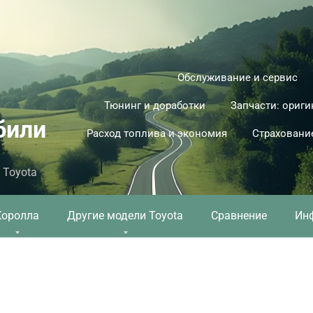
Обслуживание и сервис
Тюнинг и доработки
Запчасти: ориги
били
Расход топлива и экономия
Страховани
 Toyota
Королла
Другие модели Toyota
Сравнение
Ин