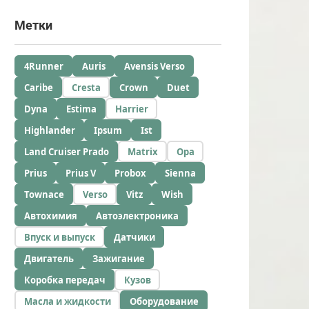
Метки
4Runner
Auris
Avensis Verso
Caribe
Cresta
Crown
Duet
Dyna
Estima
Harrier
Highlander
Ipsum
Ist
Land Cruiser Prado
Matrix
Opa
Prius
Prius V
Probox
Sienna
Townace
Verso
Vitz
Wish
Автохимия
Автоэлектроника
Впуск и выпуск
Датчики
Двигатель
Зажигание
Коробка передач
Кузов
Масла и жидкости
Оборудование