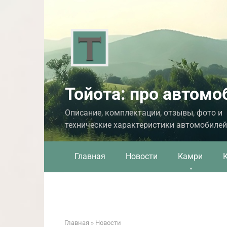
Перейти
к
контенту
Тойота: про автомо
Описание, комплектации, отзывы, фото и
технические характеристики автомобилей
Главная
Новости
Камри
Главная
»
Новости