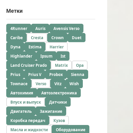
Метки
4Runner
Auris
Avensis Verso
Caribe
Cresta
Crown
Duet
Dyna
Estima
Harrier
Highlander
Ipsum
Ist
Land Cruiser Prado
Matrix
Opa
Prius
Prius V
Probox
Sienna
Townace
Verso
Vitz
Wish
Автохимия
Автоэлектроника
Впуск и выпуск
Датчики
Двигатель
Зажигание
Коробка передач
Кузов
Масла и жидкости
Оборудование