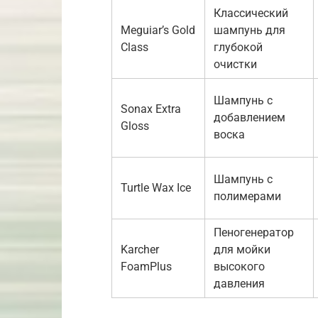
Классический
Meguiar’s Gold
шампунь для
Class
глубокой
очистки
Шампунь с
Sonax Extra
добавлением
Gloss
воска
Шампунь с
Turtle Wax Ice
полимерами
Пеногенератор
Karcher
для мойки
FoamPlus
высокого
давления