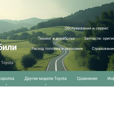
Обслуживание и сервис
Тюнинг и доработки
Запчасти: ориги
били
Расход топлива и экономия
Страховани
 Toyota
Королла
Другие модели Toyota
Сравнение
Ин