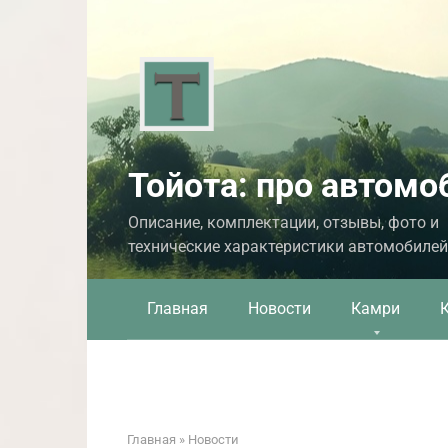
Перейти
к
контенту
Тойота: про автомо
Описание, комплектации, отзывы, фото и
технические характеристики автомобилей
Главная
Новости
Камри
Главная
»
Новости