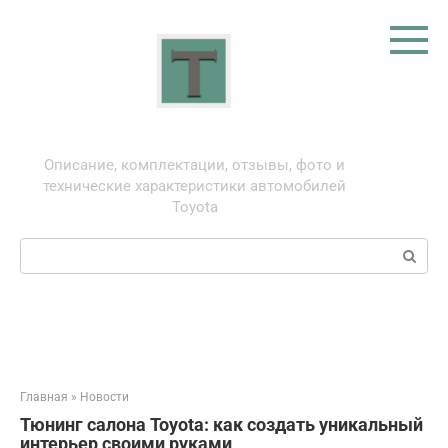
Перейти
к
контенту
Тойота: про автомобили
Описание, комплектации, отзывы, фото и
технические характеристики автомобилей
Toyota
Поиск:
Главная
»
Новости
Тюнинг салона Toyota: как создать уникальный
интерьер своими руками