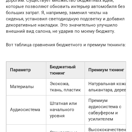
дорогим. Существует множество бюджетных идей,
которые позволяют обновить интерьер автомобиля без
больших затрат. Я, например, заменил чехлы на
сиденья, установил светодиодную подсветку и добавил
декоративные накладки. Это значительно улучшило
внешний вид салона, не ударив по моему бюджету.
Вот таблица сравнения бюджетного и премиум тюнинга:
Бюджетный
Параметр
Премиум тюнинг
тюнинг
Экокожа,
Натуральная кожа,
Материалы
ткань, пластик
алькантара, дерево
Премиум
Штатная или
аудиосистема с
Аудиосистема
начального
сабвуфером и
уровня
усилителем
Высококачественн