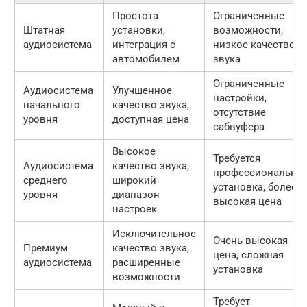
Простота
Ограниченные
Штатная
установки,
возможности,
аудиосистема
интеграция с
низкое качество
автомобилем
звука
Ограниченные
Аудиосистема
Улучшенное
настройки,
начального
качество звука,
отсутствие
уровня
доступная цена
сабвуфера
Высокое
Требуется
Аудиосистема
качество звука,
профессиональна
среднего
широкий
установка, более
уровня
диапазон
высокая цена
настроек
Исключительное
Очень высокая
Премиум
качество звука,
цена, сложная
аудиосистема
расширенные
установка
возможности
Требует