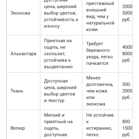
Доступная
престижный
цена, широкий
2000-
внешний
Экокожа
выбор цветов,
5000
вид, чем у
устойчивость к
руб.
натуральной
износу
кожи
Приятная на
Требует
ощупь, не
4000-
бережного
Алькантара
скользит,
8000
ухода, легко
устойчива к
руб.
пачкается
выцветанию
Менее
Доступная
долговечна,
500-
цена, широкий
Ткань
чем кожа
2000
выбор цветов
или
руб.
и текстур
экокожа
Мягкий и
Не устойчив
приятный на
к
800-
Велюр
ощупь,
истиранию,
1500
доступная
легко
руб.