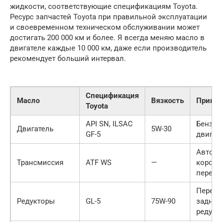
жидкости, соответствующие спецификациям Toyota.
Ресурс запчастей Toyota при правильной эксплуатации
и своевременном техническом обслуживании может
достигать 200 000 км и более. Я всегда меняю масло в
двигателе каждые 10 000 км, даже если производитель
рекомендует больший интервал.
Спецификация
Масло
Вязкость
Приме
Toyota
API SN, ILSAC
Бензи
Двигатель
5W-30
GF-5
двигат
Автома
Трансмиссия
ATF WS
—
коробк
переда
Передн
Редукторы
GL-5
75W-90
задний
редукт