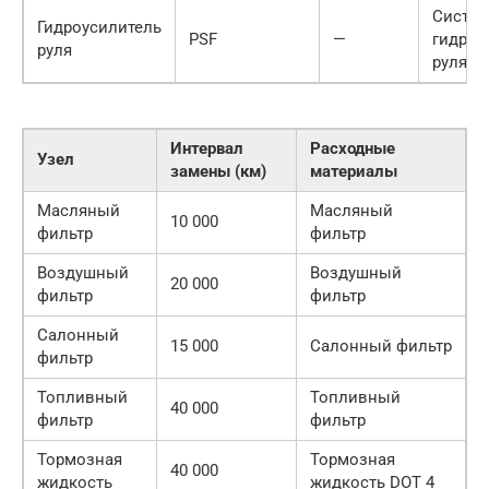
Систем
Гидроусилитель
PSF
—
гидроу
руля
руля
Интервал
Расходные
Узел
замены (км)
материалы
Масляный
Масляный
10 000
фильтр
фильтр
Воздушный
Воздушный
20 000
фильтр
фильтр
Салонный
15 000
Салонный фильтр
фильтр
Топливный
Топливный
40 000
фильтр
фильтр
Тормозная
Тормозная
40 000
жидкость
жидкость DOT 4