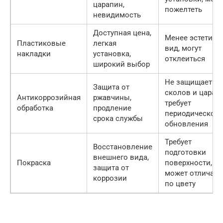
царапин,
пожелтеть
невидимость
Доступная цена,
Менее эстетич
Пластиковые
легкая
вид, могут
накладки
установка,
отклеиться
широкий выбор
Не защищает от
Защита от
сколов и царапи
Антикоррозийная
ржавчины,
требует
обработка
продление
периодического
срока службы
обновления
Требует
Восстановление
подготовки
внешнего вида,
Покраска
поверхности,
защита от
может отличать
коррозии
по цвету