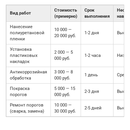
Стоимость
Срок
Необ
Вид работ
(примерно)
выполнения
навык
Нанесение
10 000 —
полиуретановой
1-2 дня
Высок
20 000 руб.
пленки
Установка
2 000 — 5
пластиковых
1-2 часа
Низки
000 руб.
накладок
Антикоррозийная
3 000 — 8
1 день
Средн
обработка
000 руб.
Покраска
5 000 — 15
2-3 дня
Высок
порогов
000 руб.
Ремонт порогов
10 000 —
2-5 дней
Высок
(сварка, замена)
30 000 руб.