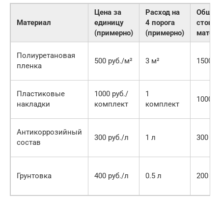
Цена за
Расход на
Обща
Материал
единицу
4 порога
стоим
(примерно)
(примерно)
матер
Полиуретановая
500 руб./м²
3 м²
1500 р
пленка
Пластиковые
1000 руб./
1
1000 р
накладки
комплект
комплект
Антикоррозийный
300 руб./л
1 л
300 ру
состав
Грунтовка
400 руб./л
0.5 л
200 ру