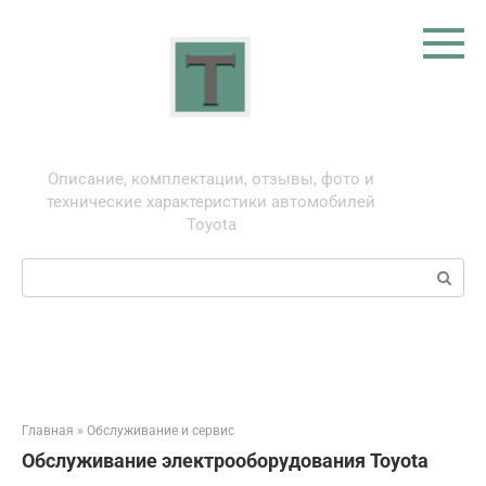
Перейти
к
контенту
Тойота: про автомобили
Описание, комплектации, отзывы, фото и
технические характеристики автомобилей
Toyota
Поиск:
Главная
»
Обслуживание и сервис
Обслуживание электрооборудования Toyota