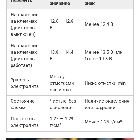
Параметр
значение
знак
Напряжение
на клеммах
12.6 — 12.8
Менее 12.4 В
(двигатель
В
выключен)
Напряжение
на клеммах
13.8 — 14.4
Менее 13.5 В или
(двигатель
В
более 14.8 В
работает)
Между
Уровень
отметками
Ниже отметки min
электролита
min и max
Состояние
Чистые, без
Наличие окисления
клемм
окисления
или коррозии
Плотность
1.27 — 1.29
Менее 1.25 г/см³
электролита
г/см³