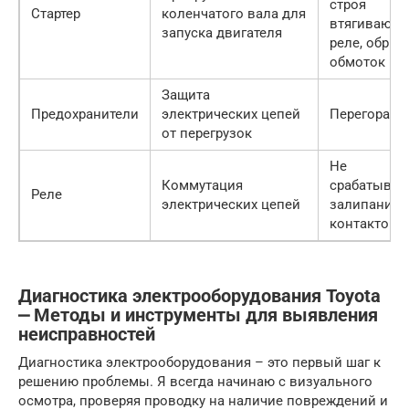
строя
Стартер
коленчатого вала для
втягивающе
запуска двигателя
реле, обрыв
обмоток
Защита
Предохранители
электрических цепей
Перегорани
от перегрузок
Не
Коммутация
срабатыван
Реле
электрических цепей
залипание
контактов
Диагностика электрооборудования Toyota
⎼ Методы и инструменты для выявления
неисправностей
Диагностика электрооборудования – это первый шаг к
решению проблемы. Я всегда начинаю с визуального
осмотра, проверяя проводку на наличие повреждений и