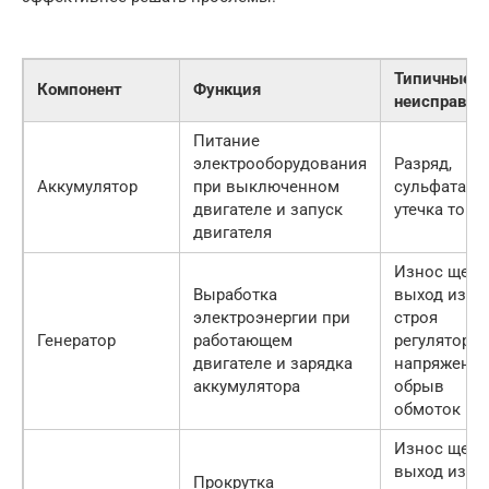
Типичные
Компонент
Функция
неисправно
Питание
электрооборудования
Разряд,
Аккумулятор
при выключенном
сульфатаци
двигателе и запуск
утечка тока
двигателя
Износ щето
Выработка
выход из
электроэнергии при
строя
Генератор
работающем
регулятора
двигателе и зарядка
напряжения
аккумулятора
обрыв
обмоток
Износ щето
выход из
Прокрутка