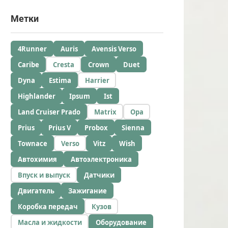
Метки
4Runner
Auris
Avensis Verso
Caribe
Cresta
Crown
Duet
Dyna
Estima
Harrier
Highlander
Ipsum
Ist
Land Cruiser Prado
Matrix
Opa
Prius
Prius V
Probox
Sienna
Townace
Verso
Vitz
Wish
Автохимия
Автоэлектроника
Впуск и выпуск
Датчики
Двигатель
Зажигание
Коробка передач
Кузов
Масла и жидкости
Оборудование