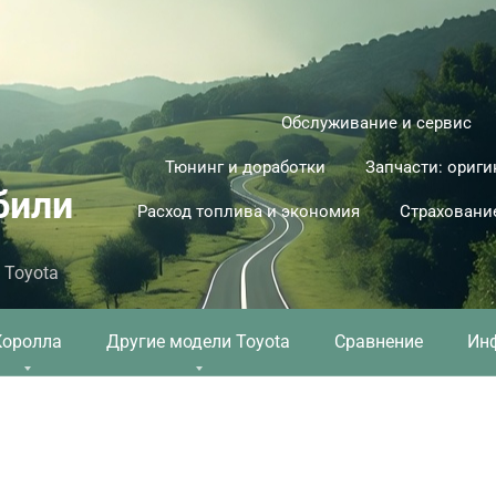
Обслуживание и сервис
Тюнинг и доработки
Запчасти: ориги
били
Расход топлива и экономия
Страховани
 Toyota
Королла
Другие модели Toyota
Сравнение
Ин