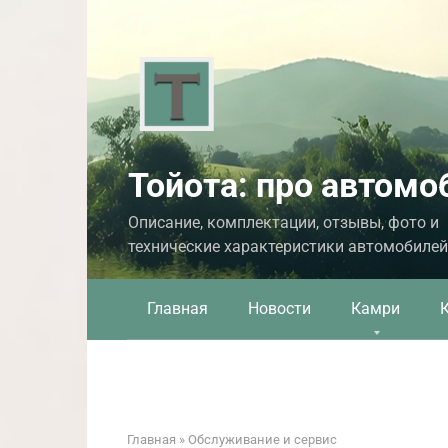
Перейти
к
контенту
Тойота: про автомо
Описание, комплектации, отзывы, фото и
технические характеристики автомобилей
Главная
Новости
Камри
Главная
»
Обслуживание и сервис