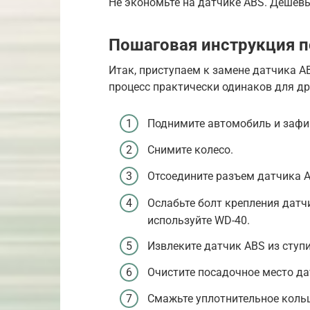
Не экономьте на датчике ABS. Дешевы
Пошаговая инструкция п
Итак, приступаем к замене датчика ABS
процесс практически одинаков для др
Поднимите автомобиль и зафик
Снимите колесо.
Отсоедините разъем датчика A
Ослабьте болт крепления датч
используйте WD-40.
Извлеките датчик ABS из ступ
Очистите посадочное место да
Смажьте уплотнительное коль