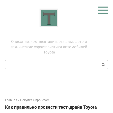
Перейти
к
контенту
Тойота: про автомобили
Описание, комплектации, отзывы, фото и
технические характеристики автомобилей
Toyota
Поиск:
Главная
»
Покупка с пробегом
Как правильно провести тест-драйв Toyota