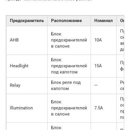
Предохранитель
Расположение
Номинал
Опи
Пред
Блок
сис
AHB
предохранителей
10A
авто
в салоне
даль
Блок
Пред
Headlight
предохранителей
15A
фар
под капотом
Блок реле под
Реле
Relay
—
капотом
свет
Пред
Блок
осв
Illumination
предохранителей
7.5A
при
в салоне
пан
Блок