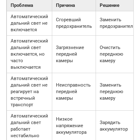
Проблема
Причина
Решение
Автоматический
Сгоревший
Заменить
дальний свет не
предохранитель
предохранитель
включается
Автоматический
дальний свет
Загрязнение
Очистить
включается, но
передней
переднюю
часто
камеры
камеру
выключается
Автоматический
дальний свет не
Неисправность
Заменить
реагирует на
передней
переднюю
встречный
камеры
камеру
транспорт
Автоматический
Низкое
дальний свет
Зарядить
напряжение
работает
аккумулятор
аккумулятора
нестабильно