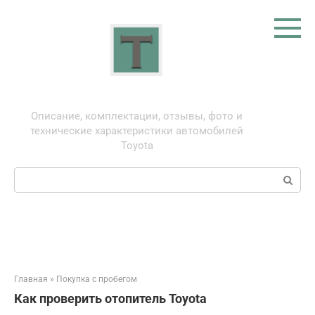
Перейти
к
контенту
Тойота: про автомобили
Описание, комплектации, отзывы, фото и
технические характеристики автомобилей
Toyota
Поиск:
Главная
»
Покупка с пробегом
Как проверить отопитель Toyota