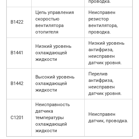
проводка.
Цепь управления
Неисправен
скоростью
резистор
B1422
вентилятора
вентилятора,
отопителя
проводка.
Низкий уровень
Низкий уровень
антифриза,
B1441
охлаждающей
неисправен
жидкости
датчик уровня.
Перелив
Высокий уровень
антифриза,
B1442
охлаждающей
неисправен
жидкости
датчик уровня.
Неисправность
датчика
Неисправен
C1201
температуры
датчик, проводка.
охлаждающей
жидкости