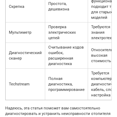
функционал,
Простота,
Скрепка
подходит тол
дешевизна
для старых
моделей
Проверка
Требуются
Мультиметр
электрических
знания
цепей
электротехни
Считывание кодов
Относительн
Диагностический
ошибок,
высокая
сканер
расширенная
стоимость
диагностика
Требуется
Полная
компьютер и
Techstream
диагностика,
диагностиче
программирование
кабель, слож
настройка
Надеюсь, эта статья поможет вам самостоятельно
диагностировать и устранить неисправности отопителя