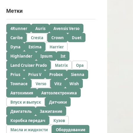
Метки
4Runner
Auris
Avensis Verso
Caribe
Cresta
Crown
Duet
Dyna
Estima
Harrier
Highlander
Ipsum
Ist
Land Cruiser Prado
Matrix
Opa
Prius
Prius V
Probox
Sienna
Townace
Verso
Vitz
Wish
Автохимия
Автоэлектроника
Впуск и выпуск
Датчики
Двигатель
Зажигание
Коробка передач
Кузов
Масла и жидкости
Оборудование