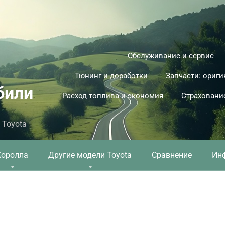
Обслуживание и сервис
Тюнинг и доработки
Запчасти: ориги
били
Расход топлива и экономия
Страховани
 Toyota
Королла
Другие модели Toyota
Сравнение
Ин