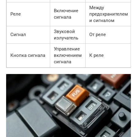
Между
Включение
Реле
предохранителем
сигнала
и сигналом
Звуковой
Сигнал
От реле
излучатель
Управление
Кнопка сигнала
включением
К реле
сигнала