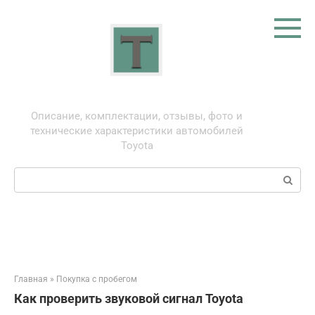
Перейти
к
контенту
Тойота: про автомобили
Описание, комплектации, отзывы, фото и
технические характеристики автомобилей
Toyota
Поиск:
Главная
»
Покупка с пробегом
Как проверить звуковой сигнал Toyota