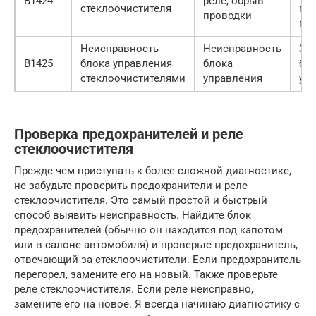
B1424
реле, обрыв
стеклоочистителя
пр
проводки
пр
Неисправность
Неисправность
За
B1425
блока управления
блока
бл
стеклоочистителями
управления
уп
Проверка предохранителей и реле
стеклоочистителя
Прежде чем приступать к более сложной диагностике,
не забудьте проверить предохранители и реле
стеклоочистителя. Это самый простой и быстрый
способ выявить неисправность. Найдите блок
предохранителей (обычно он находится под капотом
или в салоне автомобиля) и проверьте предохранитель,
отвечающий за стеклоочистители. Если предохранитель
перегорел, замените его на новый. Также проверьте
реле стеклоочистителя. Если реле неисправно,
замените его на новое. Я всегда начинаю диагностику с