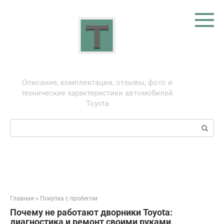
Перейти
к
контенту
Тойота: про автомобили
Описание, комплектации, отзывы, фото и
технические характеристики автомобилей
Toyota
Поиск:
Главная
»
Покупка с пробегом
Почему не работают дворники Toyota:
диагностика и ремонт своими руками