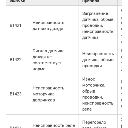
ошибки
причина
Оч
Загрязнение
дат
датчика, обрыв
Неисправность
пр
B1421
проводки,
датчика дождя
про
неисправность
за
датчика
да
Сигнал датчика
Пр
Неисправность
дождя не
про
B1422
датчика, обрыв
соответствует
за
проводки
норме
да
Износ
Пр
моторчика,
Неисправность
про
обрыв
B1423
моторчика
за
проводки,
дворников
мо
неисправность
или
реле
За
Перегорело
Неисправность реле
рел