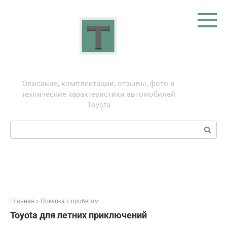
Перейти
к
контенту
Тойота: про автомобили
Описание, комплектации, отзывы, фото и
технические характеристики автомобилей
Toyota
Поиск:
Главная
»
Покупка с пробегом
Toyota для летних приключений