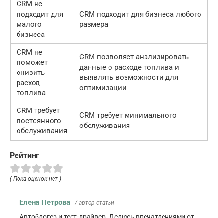
CRM не
подходит для
CRM подходит для бизнеса любого
малого
размера
бизнеса
CRM не
CRM позволяет анализировать
поможет
данные о расходе топлива и
снизить
выявлять возможности для
расход
оптимизации
топлива
CRM требует
CRM требует минимального
постоянного
обслуживания
обслуживания
Рейтинг
( Пока оценок нет )
Елена Петрова
/ автор статьи
Автоблогер и тест-драйвер. Делюсь впечатлениями от