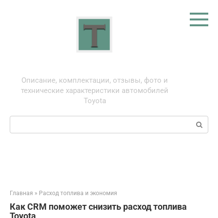
Перейти
к
контенту
Тойота: про автомобили
Описание, комплектации, отзывы, фото и
технические характеристики автомобилей
Toyota
Поиск:
Главная
»
Расход топлива и экономия
Как CRM поможет снизить расход топлива
Toyota