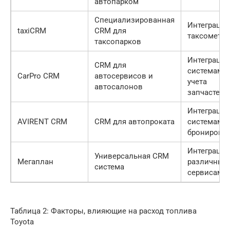
автопарком
Специализированная
Интеграция
taxiCRM
CRM для
таксометр
таксопарков
Интеграция
CRM для
системами
CarPro CRM
автосервисов и
учета
автосалонов
запчастей
Интеграция
AVIRENT CRM
CRM для автопроката
системами
бронирова
Интеграция
Универсальная CRM
Мегаплан
различным
система
сервисами
Таблица 2: Факторы, влияющие на расход топлива
Toyota