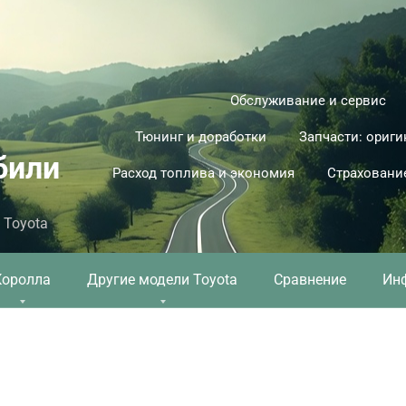
Обслуживание и сервис
Тюнинг и доработки
Запчасти: ориги
били
Расход топлива и экономия
Страховани
 Toyota
Королла
Другие модели Toyota
Сравнение
Ин