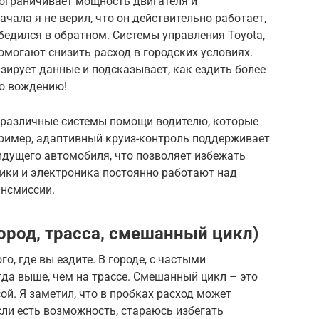
 ограничивает мощность двигателя и
чала я не верил, что он действительно работает,
бедился в обратном. Системы управления Toyota,
помогают снизить расход в городских условиях.
ирует данные и подсказывает, как ездить более
по вождению!
т различные системы помощи водителю, которые
пример, адаптивный круиз-контроль поддерживает
дущего автомобиля, что позволяет избежать
чики и электроника постоянно работают над
ансмиссии.
ород, трасса, смешанный цикл)
го, где вы ездите. В городе, с частыми
гда выше, чем на трассе. Смешанный цикл – это
ой. Я заметил, что в пробках расход может
сли есть возможность, стараюсь избегать