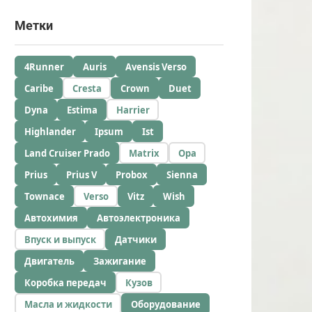
Метки
4Runner
Auris
Avensis Verso
Caribe
Cresta
Crown
Duet
Dyna
Estima
Harrier
Highlander
Ipsum
Ist
Land Cruiser Prado
Matrix
Opa
Prius
Prius V
Probox
Sienna
Townace
Verso
Vitz
Wish
Автохимия
Автоэлектроника
Впуск и выпуск
Датчики
Двигатель
Зажигание
Коробка передач
Кузов
Масла и жидкости
Оборудование