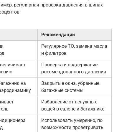
имер, регулярная проверка давления в шинах
роцентов.
Рекомендации
ли
Регулярное ТО, замена масла
од
и фильтров
увеличивает
Проверка и поддержание
чению
рекомендованного давления
багажник на
Закрытые окна, убранные
аэродинамику
багажные системы
чивает
Избавление от ненужных
тель
вещей в салоне и багажнике
ндиционера
Использовать умеренно, по
од
возможности проветривать