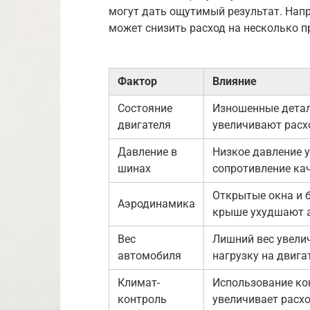
могут дать ощутимый результат. Напр
может снизить расход на несколько п
Фактор
Влияние
Состояние
Изношенные дета
двигателя
увеличивают расх
Давление в
Низкое давление 
шинах
сопротивление ка
Открытые окна и 
Аэродинамика
крыше ухудшают 
Вес
Лишний вес увели
автомобиля
нагрузку на двига
Климат-
Использование ко
контроль
увеличивает расх