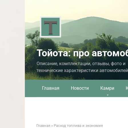
Перейти
к
контенту
Тойота: про автомо
Описание, комплектации, отзывы, фото и
технические характеристики автомобилей
Главная
Новости
Камри
Главная
»
Расход топлива и экономия