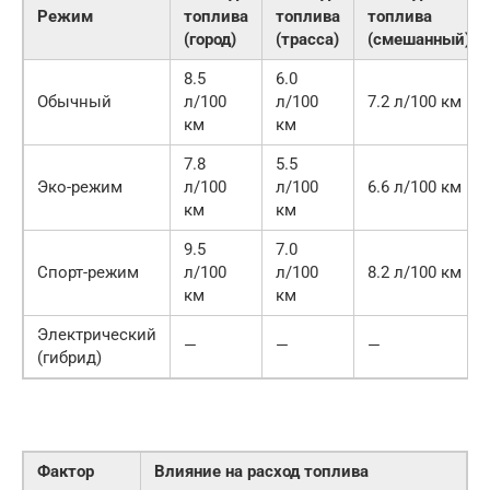
Режим
топлива
топлива
топлива
(город)
(трасса)
(смешанный)
8.5
6.0
Обычный
л/100
л/100
7.2 л/100 км
км
км
7.8
5.5
Эко-режим
л/100
л/100
6.6 л/100 км
км
км
9.5
7.0
Спорт-режим
л/100
л/100
8.2 л/100 км
км
км
Электрический
—
—
—
(гибрид)
Фактор
Влияние на расход топлива