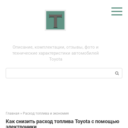
Перейти
к
контенту
Тойота: про автомобили
Описание, комплектации, отзывы, фото и
технические характеристики автомобилей
Toyota
Поиск:
Главная
»
Расход топлива и экономия
Как снизить расход топлива Toyota с помощью
электроники