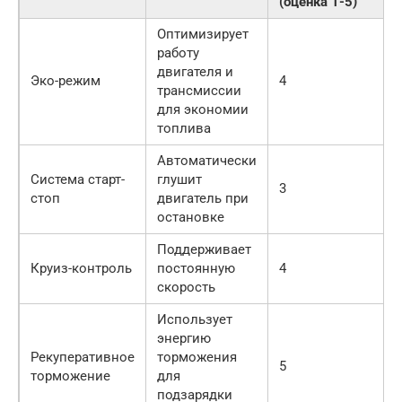
(оценка 1-5)
Оптимизирует
работу
двигателя и
Эко-режим
4
трансмиссии
для экономии
топлива
Автоматически
Система старт-
глушит
3
стоп
двигатель при
остановке
Поддерживает
Круиз-контроль
постоянную
4
скорость
Использует
энергию
Рекуперативное
торможения
5
торможение
для
подзарядки