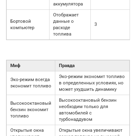
аккумулятора
Отображает
Бортовой
данные о
3
компьютер
расходе
топлива
Миф
Правда
Эко-режим экономит топливо
Эко-режим всегда
в определенных условиях, но
экономит топливо
может ухудшить динамику
Высокооктановый бензин
Высокооктановый
необходим только для
бензин экономит
автомобилей с
топливо
турбонаддувом
Открытые окна
Открытые окна увеличивают