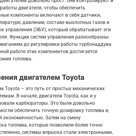
двигателем довольно прост: они контролируют и
работы двигателя, чтобы обеспечить
вные компоненты включают в себя датчики,
ературе, давлении, составе выхлопных газов и
ок управления (ЭБУ), который обрабатывает эти
еля. Функции систем управления разнообразны:
ажиганием до регулировки работы турбонаддува
ной работе этих компонентов достигается
омия топлива.
ения двигателем Toyota
м Toyota – это путь от простых механических
мам. В начале, двигатели Toyota, как и у
зовали карбюраторы. Это были довольно
могли обеспечить точную дозировку топлива и,
й экономичностью. Затем на смену
а топлива, которые позволили более точно
степенно, системы впрыска стали электронными,