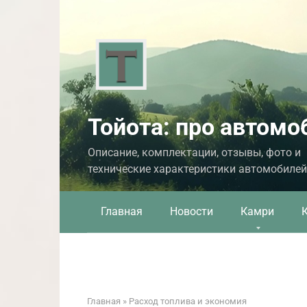
Перейти
к
контенту
Тойота: про автомо
Описание, комплектации, отзывы, фото и
технические характеристики автомобилей
Главная
Новости
Камри
Главная
»
Расход топлива и экономия