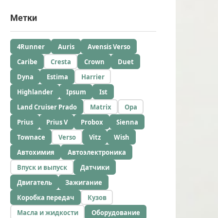
Метки
4Runner
Auris
Avensis Verso
Caribe
Cresta
Crown
Duet
Dyna
Estima
Harrier
Highlander
Ipsum
Ist
Land Cruiser Prado
Matrix
Opa
Prius
Prius V
Probox
Sienna
Townace
Verso
Vitz
Wish
Автохимия
Автоэлектроника
Впуск и выпуск
Датчики
Двигатель
Зажигание
Коробка передач
Кузов
Масла и жидкости
Оборудование