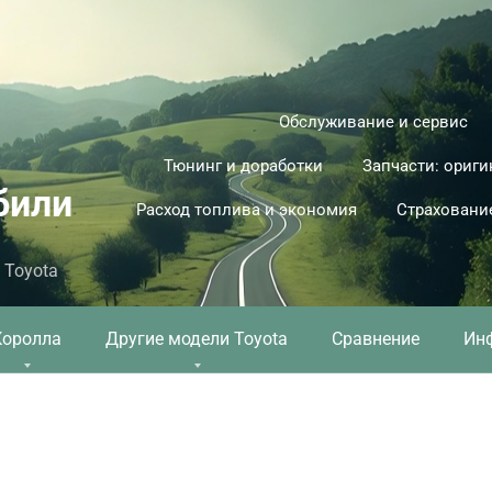
Обслуживание и сервис
Тюнинг и доработки
Запчасти: ориги
били
Расход топлива и экономия
Страховани
 Toyota
Королла
Другие модели Toyota
Сравнение
Ин