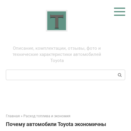
Перейти
к
контенту
Тойота: про автомобили
Описание, комплектации, отзывы, фото и
технические характеристики автомобилей
Toyota
Поиск:
Главная
»
Расход топлива и экономия
Почему автомобили Toyota экономичны