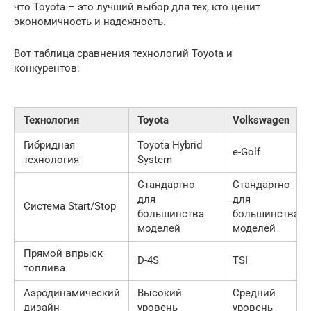
что Toyota – это лучший выбор для тех, кто ценит
экономичность и надежность.
Вот таблица сравнения технологий Toyota и
конкурентов:
Технология
Toyota
Volkswagen
Гибридная
Toyota Hybrid
e-Golf
технология
System
Стандартно
Стандартно
для
для
Система Start/Stop
большинства
большинства
моделей
моделей
Прямой впрыск
D-4S
TSI
топлива
Аэродинамический
Высокий
Средний
дизайн
уровень
уровень