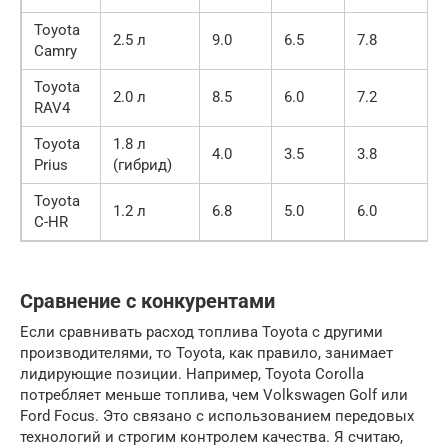
Toyota
2.5 л
9.0
6.5
7.8
Camry
Toyota
2.0 л
8.5
6.0
7.2
RAV4
Toyota
1.8 л
4.0
3.5
3.8
Prius
(гибрид)
Toyota
1.2 л
6.8
5.0
6.0
C-HR
Сравнение с конкурентами
Если сравнивать расход топлива Toyota с другими
производителями, то Toyota, как правило, занимает
лидирующие позиции. Например, Toyota Corolla
потребляет меньше топлива, чем Volkswagen Golf или
Ford Focus. Это связано с использованием передовых
технологий и строгим контролем качества. Я считаю,