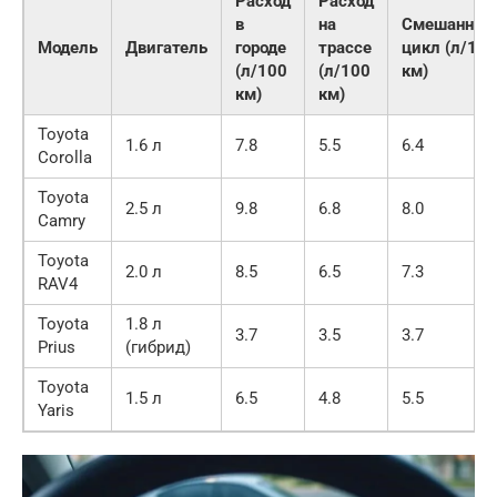
Расход
Расход
в
на
Смешанный
Модель
Двигатель
городе
трассе
цикл (л/100
(л/100
(л/100
км)
км)
км)
Toyota
1.6 л
7.8
5.5
6.4
Corolla
Toyota
2.5 л
9.8
6.8
8.0
Camry
Toyota
2.0 л
8.5
6.5
7.3
RAV4
Toyota
1.8 л
3.7
3.5
3.7
Prius
(гибрид)
Toyota
1.5 л
6.5
4.8
5.5
Yaris