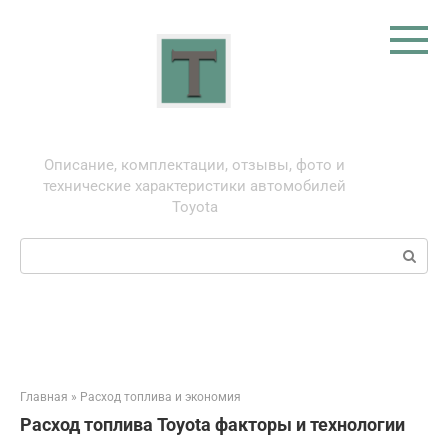
Перейти
к
контенту
Тойота: про автомобили
Описание, комплектации, отзывы, фото и
технические характеристики автомобилей
Toyota
Поиск:
Главная
»
Расход топлива и экономия
Расход топлива Toyota факторы и технологии