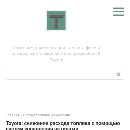
Перейти
к
контенту
Тойота: про автомобили
Описание, комплектации, отзывы, фото и
технические характеристики автомобилей
Toyota
Поиск:
Главная
»
Расход топлива и экономия
Toyota: снижение расхода топлива с помощью
систем управления активами